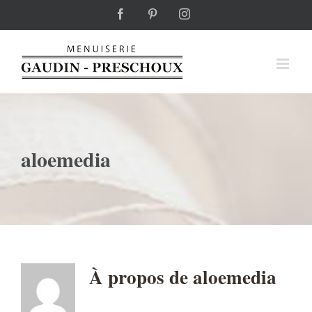
Passer
Facebook
Pinterest
Instagram
au
contenu
aloemedia
À propos de
aloemedia