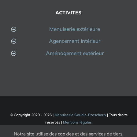
ACTIVITES
Menuiserie extérieure
Agencement intérieur
Aménagement extérieur
© Copyright 2020 -
2026 |
Menuiserie Gaudin-Preschoux
| Tous droits
réservés |
Mentions légales
Notre site utilise des cookies et des services de tiers.
Facebook
Pinterest
Instagram